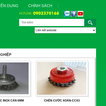
UYỂN DỤNG
CHÍNH SÁCH
0902370168
HOTLINE:
NGHIỆP
C INOX CÁN 6MM
CHÉN CƯỚC XOẮN-CCX3