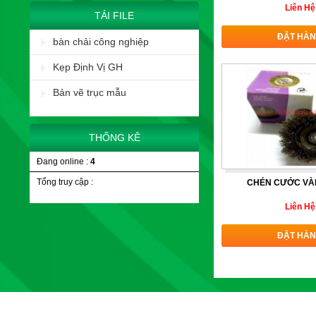
Liên Hệ
TẢI FILE
ĐẶT HÀ
bàn chải công nghiệp
Kẹp Định Vị GH
Bản vẽ trục mẫu
THỐNG KÊ
Đang online :
4
Tổng truy cập :
CHÉN CƯỚC VÀ
Liên Hệ
ĐẶT HÀ