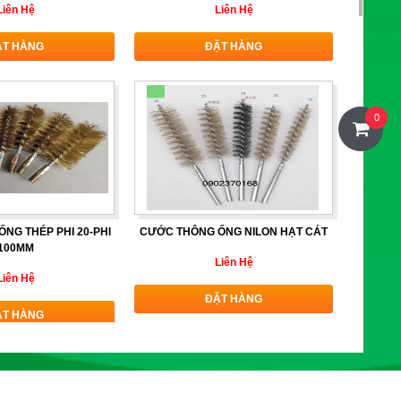
Liên Hệ
Liên Hệ
ẶT HÀNG
ĐẶT HÀNG
0
NG THÉP PHI 20-PHI
CƯỚC THÔNG ỐNG NILON HẠT CÁT
100MM
Liên Hệ
Liên Hệ
ĐẶT HÀNG
ẶT HÀNG