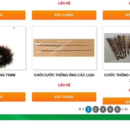
Liên Hệ
NG
ĐẶT HÀNG
Đ
NG 75MM
CHỔI CƯỚC THÔNG ỐNG CÁC LOẠI
CƯỚC THÔNG Ố
Liên Hệ
NG
ĐẶT HÀNG
Đ
«
‹
›
»
1
2
3
4
5