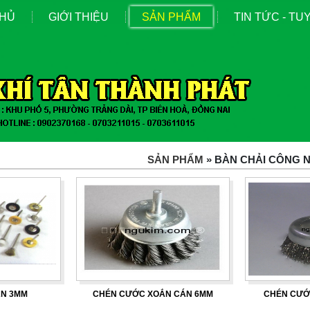
CHỦ
GIỚI THIỆU
SẢN PHẨM
TIN TỨC - T
SẢN PHẨM
» BÀN CHẢI CÔNG 
ÁN 3MM
CHÉN CƯỚC XOẮN CÁN 6MM
CHÉN CƯỚ