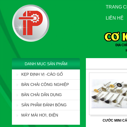
TRANG 
LIÊN HỆ
DANH MỤC SẢN PHẨM
KẸP ĐỊNH VỊ -CẢO GỔ
BÀN CHẢI CÔNG NGHIỆP
BÀN CHẢI DÂN DỤNG
SẢN PHẨM ĐÁNH BÓNG
MÁY MÀI HƠI, ĐIỆN
CƯỚC MINI C