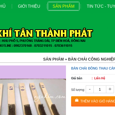
CHỦ
GIỚI THIỆU
SẢN PHẨM
TIN TỨC - T
SẢN PHẨM
»
BÀN CHẢI CÔNG NGHIỆ
BÀN CHẢI ĐỒNG THAU CÁ
Giá bán
: Liên Hệ
-
+
Số lượng:
THÊM VÀO GIỎ HÀN