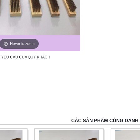
Hover to zoom
O YÊU CẦU CỦA QUÝ KHÁCH
CÁC SẢN PHẨM CÙNG DANH