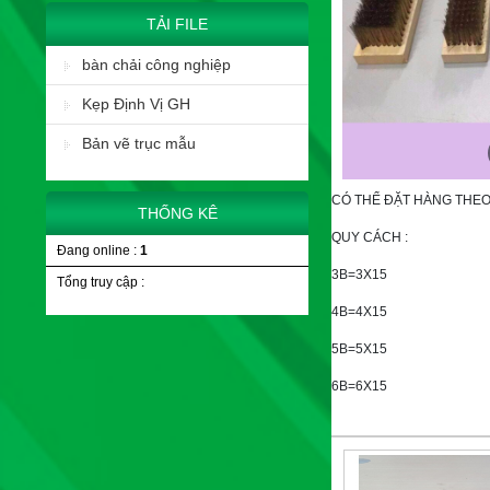
TẢI FILE
bàn chải công nghiệp
Kẹp Định Vị GH
Bản vẽ trục mẫu
CÓ THỂ ĐẶT HÀNG THE
THỐNG KÊ
QUY CÁCH :
Đang online :
1
3B=3X15
Tổng truy cập :
4B=4X15
5B=5X15
6B=6X15
7B=7X15
8A=8X20