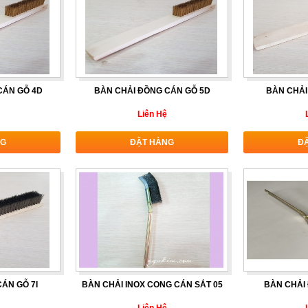
CÁN GỖ 4D
BÀN CHẢI ĐỒNG CÁN GỖ 5D
BÀN CHẢI
Liên Hệ
NG
ĐẶT HÀNG
Đ
CÁN GỖ 7I
BÀN CHẢI INOX CONG CÁN SẮT 05
BÀN CHẢI