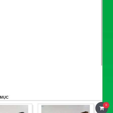
 MỤC
0