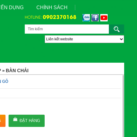
UYỂN DỤNG
CHÍNH SÁCH
0902370168
HOTLINE:
P
»
BÀN CHẢI
N GỖ
G
ĐẶT HÀNG