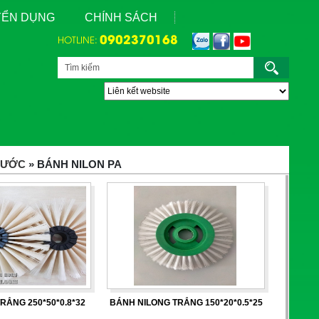
UYỂN DỤNG
CHÍNH SÁCH
0902370168
HOTLINE:
CƯỚC
» BÁNH NILON PA
RẮNG 250*50*0.8*32
BÁNH NILONG TRẮNG 150*20*0.5*25