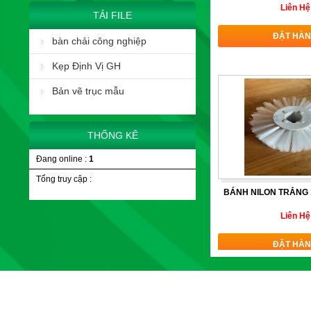
Liên Hệ
TẢI FILE
ĐẶT HÀ
bàn chải công nghiệp
Kẹp Định Vị GH
Bản vẽ trục mẫu
THỐNG KÊ
Đang online :
1
Tổng truy cập :
BÁNH NILON TRẮNG 1
Liên Hệ
ĐẶT HÀ