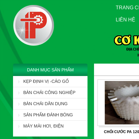
TRANG 
LIÊN HỆ
DANH MỤC SẢN PHẨM
KẸP ĐỊNH VỊ -CẢO GỔ
BÀN CHẢI CÔNG NGHIỆP
BÀN CHẢI DÂN DỤNG
SẢN PHẨM ĐÁNH BÓNG
MÁY MÀI HƠI, ĐIỆN
CHỔI CƯỚC PA 120