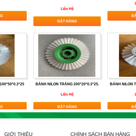
Liên Hệ
NG
Đ
ĐẶT HÀNG
00*50*0.3*25
BÁNH NILON TRẮNG 200*20*0.3*25.
BÁNH NILON T
Liên Hệ
NG
ĐẶT HÀNG
Đ
GIỚI THIỆU
CHÍNH SÁCH BÁN HÀNG