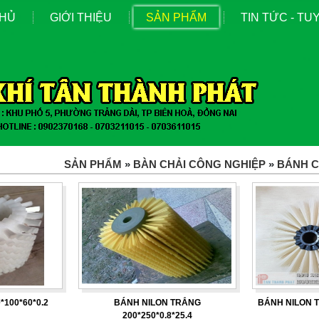
CHỦ
GIỚI THIỆU
SẢN PHẨM
TIN TỨC - T
SẢN PHẨM
»
BÀN CHẢI CÔNG NGHIỆP
»
BÁNH 
*100*60*0.2
BÁNH NILON TRẮNG
BÁNH NILON T
200*250*0.8*25.4