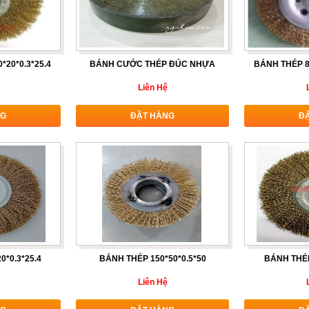
*20*0.3*25.4
BÁNH CƯỚC THÉP ĐÚC NHỰA
BÁNH THÉP 8 
Liên Hệ
NG
ĐẶT HÀNG
Đ
0*0.3*25.4
BÁNH THÉP 150*50*0.5*50
BÁNH THÉP
Liên Hệ