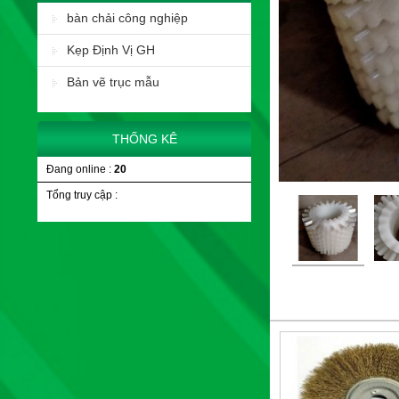
bàn chải công nghiệp
Kẹp Định Vị GH
Bản vẽ trục mẫu
THỐNG KÊ
Đang online :
20
Tổng truy cập :