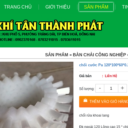
TRANG CHỦ
GIỚI THIỆU
SẢN PHẨM
TI
SẢN PHẨM
»
BÀN CHẢI CÔNG NGHIỆP
chổi cước Pa 120*100*60*0.
Giá bán
: Liên Hệ
-
+
Số lượng:
THÊM VÀO GIỎ HÀN
chổi rửa khoai lang
Đk ngoài 120 Lông cao 15 * ch