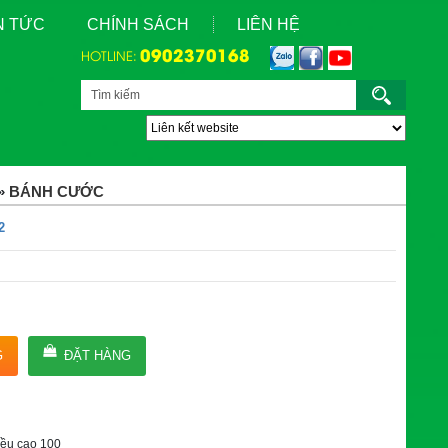
N TỨC
CHÍNH SÁCH
LIÊN HỆ
0902370168
HOTLINE:
»
BÁNH CƯỚC
2
G
ĐẶT HÀNG
iều cao 100