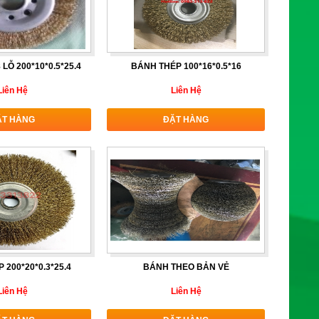
LỖ 200*10*0.5*25.4
BÁNH THÉP 100*16*0.5*16
Liên Hệ
Liên Hệ
ẶT HÀNG
ĐẶT HÀNG
 200*20*0.3*25.4
BÁNH THEO BẢN VẺ
Liên Hệ
Liên Hệ