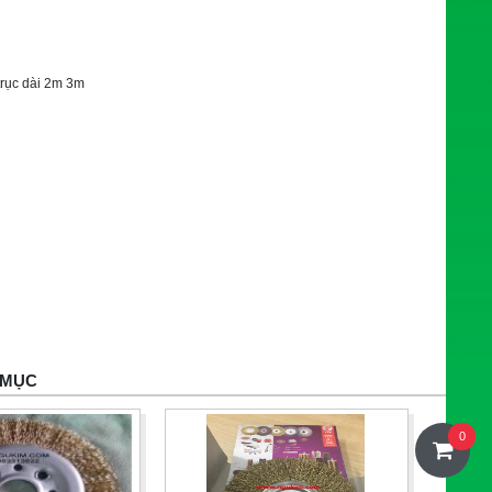
 trục dài 2m 3m
 MỤC
0