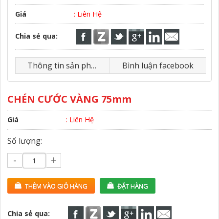
Giá
: Liên Hệ
Chia sẻ qua:
Thông tin sản phẩm
Bình luận facebook
CHÉN CƯỚC VÀNG 75mm
Giá
: Liên Hệ
Số lượng:
-
+
THÊM VÀO GIỎ HÀNG
ĐẶT HÀNG
Chia sẻ qua: