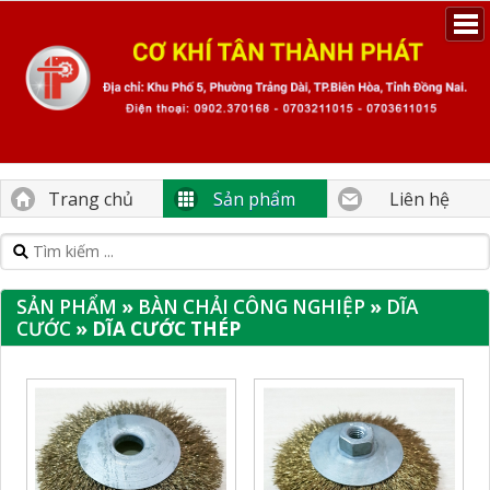
Trang chủ
Sản phẩm
Liên hệ
SẢN PHẨM
»
BÀN CHẢI CÔNG NGHIỆP
»
DĨA
CƯỚC
» DĨA CƯỚC THÉP