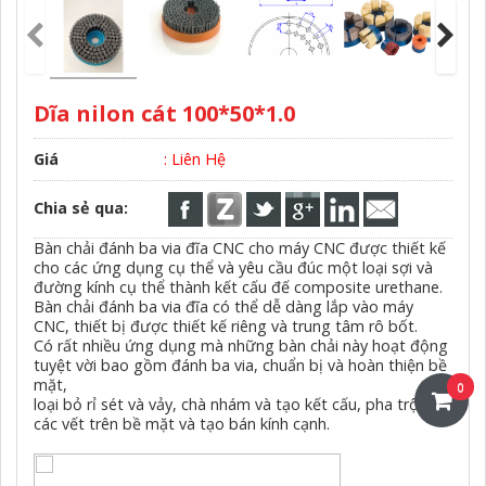
Dĩa nilon cát 100*50*1.0
Giá
: Liên Hệ
Chia sẻ qua:
Bàn chải đánh ba via đĩa CNC cho máy CNC được thiết kế
cho các ứng dụng cụ thể và yêu cầu đúc một loại sợi và
đường kính cụ thể thành kết cấu đế composite urethane.
Bàn chải đánh ba via đĩa có thể dễ dàng lắp vào máy
CNC, thiết bị được thiết kế riêng và trung tâm rô bốt.
Có rất nhiều ứng dụng mà những bàn chải này hoạt động
tuyệt vời bao gồm đánh ba via, chuẩn bị và hoàn thiện bề
mặt,
0
loại bỏ rỉ sét và vảy, chà nhám và tạo kết cấu, pha trộn
các vết trên bề mặt và tạo bán kính cạnh.