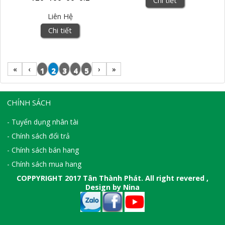
Chi tiết
Liên Hệ
Chi tiết
«
‹
›
»
1
2
3
4
5
CHÍNH SÁCH
- Tuyển dụng nhân tài
- Chính sách đổi trả
- Chính sách bán hang
- Chính sách mua hang
COPPYRIGHT 2017 Tân Thành Phát. All right revered ,
Design by Nina