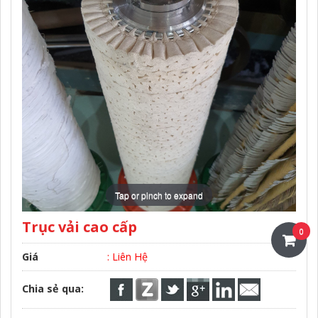
Tap or pinch to expand
Trục vải cao cấp
0
Giá
: Liên Hệ
Chia sẻ qua: