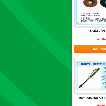
ĐÁ MÀI NÓN
Liên Hệ
ĐẶT HÀ
MÁY DOA HƠI AR-1