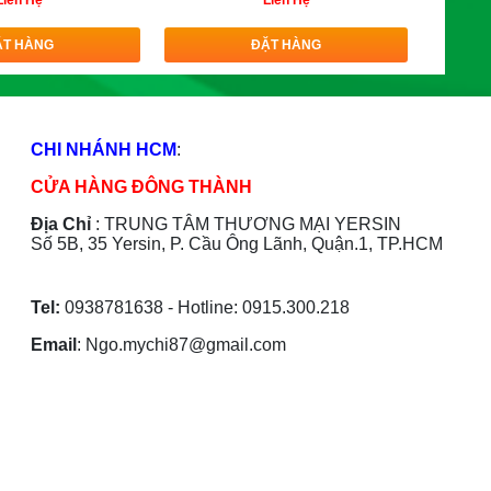
Liên Hệ
Liên Hệ
ẶT HÀNG
ĐẶT HÀNG
CHI NHÁNH HCM
:
CỬA HÀNG ĐÔNG THÀNH
Địa Chỉ
:
TRUNG TÂM THƯƠNG MẠI YERSIN
Số 5B, 35 Yersin, P. Cầu Ông Lãnh, Quận.1, TP.HCM
Tel:
0938781638 - Hotline: 0915.300.218
Email
: Ngo.mychi87@gmail.com