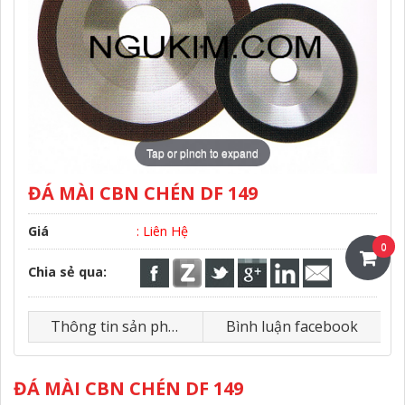
Tap or pinch to expand
ĐÁ MÀI CBN CHÉN DF 149
Giá
: Liên Hệ
0
Chia sẻ qua:
Thông tin sản phẩm
Bình luận facebook
ĐÁ MÀI CBN CHÉN DF 149